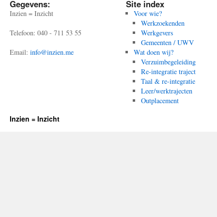
Gegevens:
Site index
Inzien = Inzicht
Voor wie?
Werkzoekenden
Telefoon: 040 - 711 53 55
Werkgevers
Gemeenten / UWV
Email:
info@inzien.me
Wat doen wij?
Verzuimbegeleiding
Re-integratie traject
Taal & re-integratie
Leer/werktrajecten
Outplacement
Inzien = Inzicht