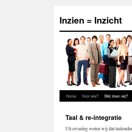
Inzien = Inzicht
Home
Voor wie?
Wat doen wij?
Spring
naar
Taal & re-integratie
inhoud
Uit ervaring weten wij dat taalonde