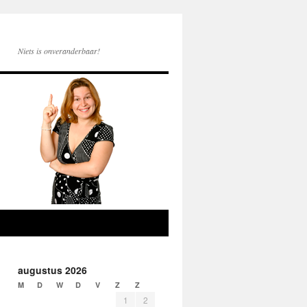
Niets is onveranderbaar!
augustus 2026
M
D
W
D
V
Z
Z
1
2